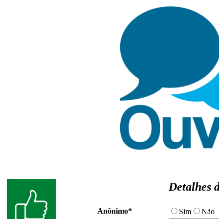
Detalhes
d
Anônimo*
Sim
Não